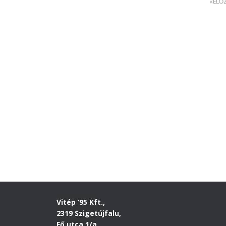
ELŐ
Vitép ’95 Kft.,
2319 Szigetújfalu,
Fő utca 1/a.