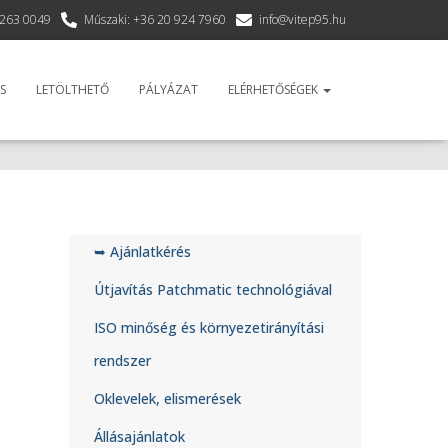
 263 0049
Műszaki: +36 20 924 7960
info@vitep95.hu
S
LETÖLTHETŐ
PÁLYÁZAT
ELÉRHETŐSÉGEK
➥ Ajánlatkérés
Útjavítás Patchmatic technológiával
ISO minőség és környezetirányítási
rendszer
Oklevelek, elismerések
Állásajánlatok