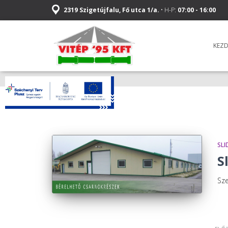
2319 Szigetújfalu, Fő utca 1/a.
• H-P:
07:00 - 16:00
KEZ
SLI
S
Sz