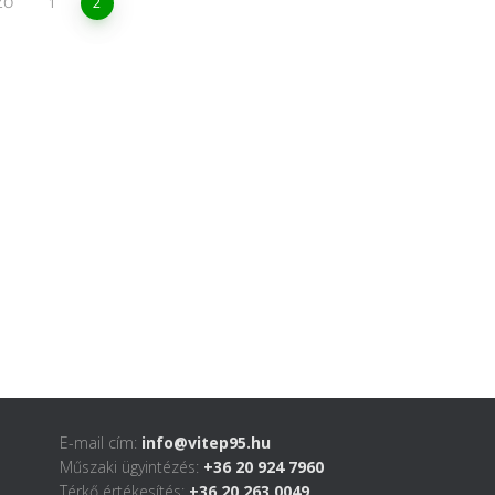
ZŐ
1
2
E-mail cím:
info@vitep95.hu
Műszaki ügyintézés:
+36 20 924 7960
Térkő értékesítés:
+36 20 263 0049