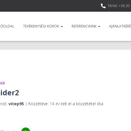
Térkő: +36 20
DŐOLDAL
TEVÉKENYSÉGI KÖRÖK
REFERENCIÁINK
AJÁNLATKÉRÉ
DER
lider2
erző:
vitep95
| Közzétéve:
14 év
telt el a közzététel óta