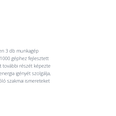
ében 3 db munkagép
000 géphez fejlesztett
 további részét képezte
nergia igényét szolgálja,
zóló szakmai ismereteket