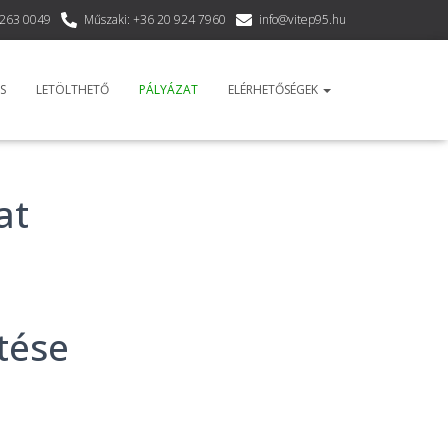
 263 0049
Műszaki: +36 20 924 7960
info@vitep95.hu
S
LETÖLTHETŐ
PÁLYÁZAT
ELÉRHETŐSÉGEK
at
tése