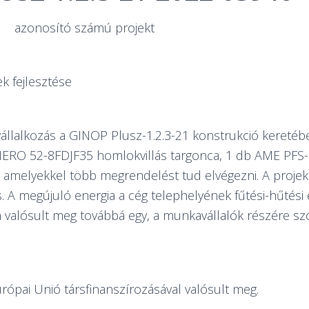
azonosító számú projekt
k fejlesztése
állalkozás a GINOP Plusz-1.2.3-21 konstrukció keret
ERO 52-8FDJF35 homlokvillás targonca, 1 db AME PFS-1
amelyekkel több megrendelést tud elvégezni. A projekt
. A megújuló energia a cég telephelyének fűtési-hűtési e
en valósult meg továbbá egy, a munkavállalók részére s
ópai Unió társfinanszírozásával valósult meg.