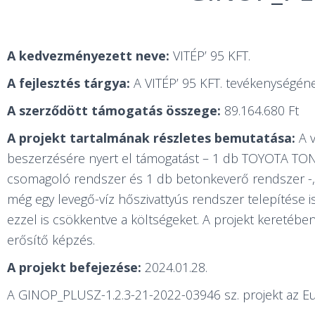
A kedvezményezett neve:
VITÉP’ 95 KFT.
A fejlesztés tárgya:
A VITÉP’ 95 KFT. tevékenységéne
A szerződött támogatás összege:
89.164.680 Ft
A projekt tartalmának részletes bemutatása:
A v
beszerzésére nyert el támogatást – 1 db TOYOTA TON
csomagoló rendszer és 1 db betonkeverő rendszer -, 
még egy levegő-víz hőszivattyús rendszer telepítése is
ezzel is csökkentve a költségeket. A projekt keretéb
erősítő képzés.
A projekt befejezése:
2024.01.28.
A GINOP_PLUSZ-1.2.3-21-2022-03946 sz. projekt az Eur