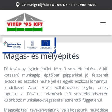
2319 Szigetújfalu, Fő utca 1/a.
• H-P:
07:00 - 16:00
N
A
V
I
G
Á
Magas- és mélyépítés
C
I
Ó
Fő tevékenységünk: épület, közmű, vezeték építése. A kft.
Ö
S
korszerű munkagép, építőipari gépparkkal, jól felszerelt
S
lakatos és asztalos műhellyel és egyéb eszközállománnyal
Z
rendelkezik. Azon kevés vállalkozások egyike, amely
E
Z
jogosult a Fővárosi Vízművek élő vezetékrendszerén
Á
különböző munkálatok végzésére, átmérőtől függetlenül.
R
Á
Magasépítési tevékenységünk, vállalkozásunk működése
S