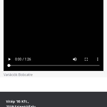
Variációk Bobcatre
Vitép ’95 Kft.,
2319 Szigetújfalu,