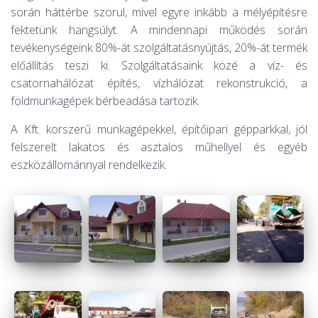
során háttérbe szorul, mivel egyre inkább a mélyépítésre
A
fektetünk hangsúlyt. A mindennapi működés során
tevékenységeink 80%-át szolgáltatásnyújtás, 20%-át termék
előállítás teszi ki. Szolgáltatásaink közé a víz- és
csatornahálózat építés, vízhálózat rekonstrukció, a
földmunkagépek bérbeadása tartozik.
A Kft. korszerű munkagépekkel, építőipari gépparkkal, jól
felszerelt lakatos és asztalos műhellyel és egyéb
eszközállománnyal rendelkezik.