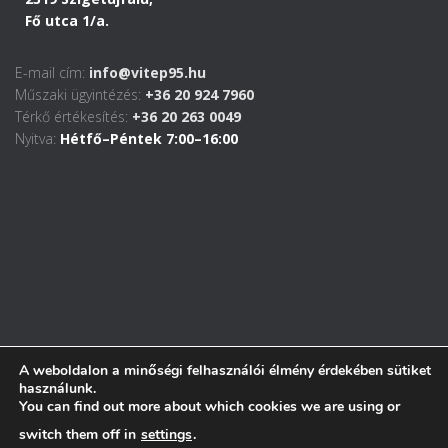
Fő utca 1/a.
E-mail cím:
info@vitep95.hu
Műszaki ügyintézés:
+36 20 924 7960
Térkő értékesítés:
+36 20 263 0049
Nyitva:
Hétfő–Péntek 7:00–16:00
A weboldalon a minőségi felhasználói élmény érdekében sütiket
használunk.
You can find out more about which cookies we are using or
switch them off in
settings
.